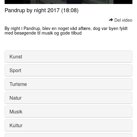
0
Pandrup by night 2017 (18:08)
seconds
of
Del video
0
seconds
By night i Pandrup, blev en noget våd affære, dog var byen fyldt
med besøgende til musik og gode tilbud
0
seconds
of
0
Kunst
seconds
Sport
Turisme
Natur
Musik
Kultur