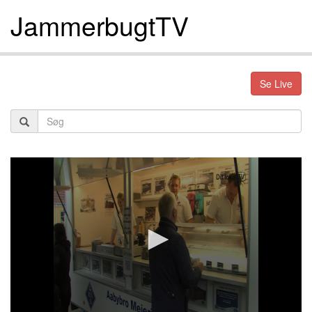
JammerbugtTV
Se Live