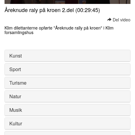
0
Åreknude raly på kroen 2.del (00:29:45)
seconds
of
Del video
0
seconds
Klim dilettanterne opførte "Åreknude rally på kroen" i Klim
forsamlingshus
0
seconds
of
0
Kunst
seconds
Sport
Turisme
Natur
Musik
Kultur