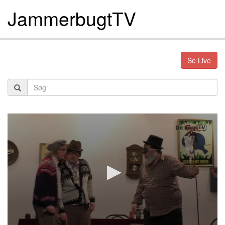
JammerbugtTV
Se Live