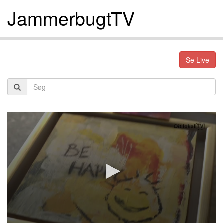
JammerbugtTV
Se Live