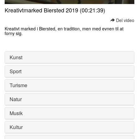
0
Kreativtmarked Biersted 2019 (00:21:39)
seconds
of
Del video
0
seconds
Kreativt marked i Biersted, en tradition, men med evnen til at
forny sig.
0
seconds
of
0
Kunst
seconds
Sport
Turisme
Natur
Musik
Kultur