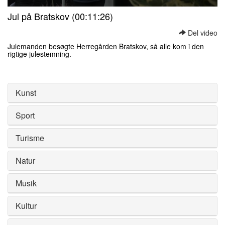
0
Jul på Bratskov (00:11:26)
seconds
of
Del video
0
seconds
Julemanden besøgte Herregården Bratskov, så alle kom i den
rigtige julestemning.
0
seconds
of
0
Kunst
seconds
Sport
Turisme
Natur
Musik
Kultur