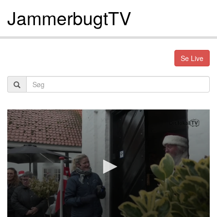
JammerbugtTV
Se Live