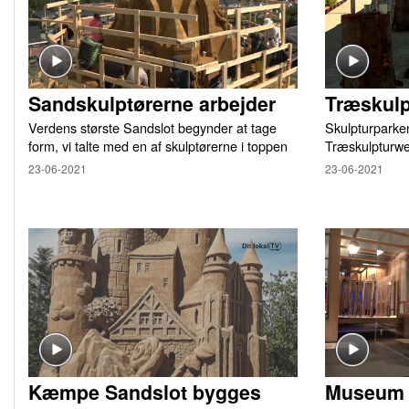
Sandskulptørerne arbejder
Træskul
Verdens største Sandslot begynder at tage
Skulpturparken
form, vi talte med en af skulptørerne i toppen
Træskulpturw
23-06-2021
23-06-2021
Kæmpe Sandslot bygges
Museum f