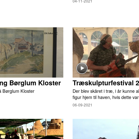
04-11-2021
ing Børglum Kloster
Træskulpturfestival 
på Børglum Kloster
Der blev skåret i træ, i år kunne al
figur hjem til haven, hvis dette va
06-09-2021