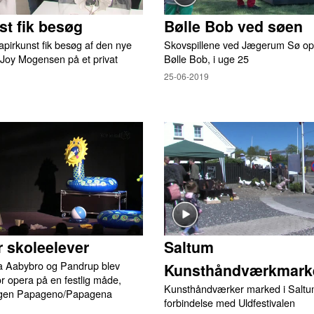
st fik besøg
Bølle Bob ved søen
pirkunst fik besøg af den nye
Skovspillene ved Jægerum Sø opf
 Joy Mogensen på et privat
Bølle Bob, i uge 25
25-06-2019
r skoleelever
Saltum
ra Aabybro og Pandrup blev
Kunsthåndværkmark
r opera på en festlig måde,
Kunsthåndværker marked i Saltum
ingen Papageno/Papagena
forbindelse med Uldfestivalen