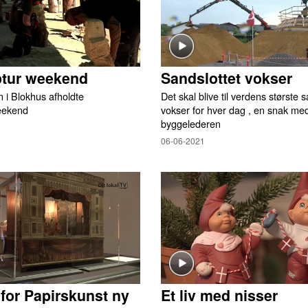
ptur weekend
Sandslottet vokser
 i Blokhus afholdte
Det skal blive til verdens største 
eekend
vokser for hver dag , en snak me
byggelederen
06-06-2021
or Papirskunst ny
Et liv med nisser