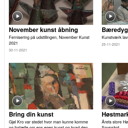
November kunst åbning
Bæredygt
Fernisering på udstillingen, November Kunst
Kunstværk lav
2021
25-11-2021
30-11-2021
Bring din kunst
Høstmark
Gjøl Kro var stedet hvor man kunne komme
Årets store Hø
og fortælle om ens egen kunst og hvad den
Sovsgård