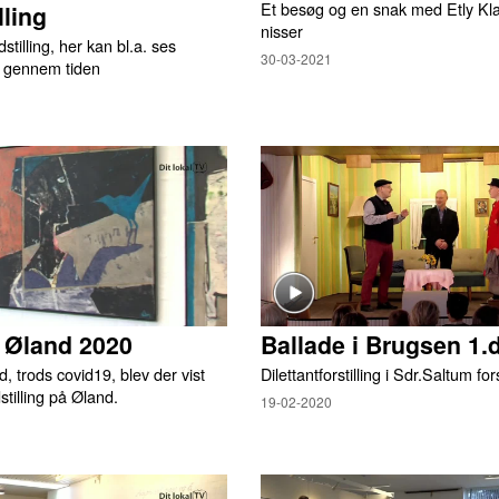
Et besøg og en snak med Etly Kl
lling
nisser
tilling, her kan bl.a. ses
30-03-2021
p gennem tiden
̊ Øland 2020
Ballade i Brugsen 1.
, trods covid19, blev der vist
Dilettantforstilling i Sdr.Saltum f
stilling på Øland.
19-02-2020