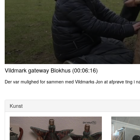
0
Vildmark gateway Blokhus (00:06:16)
seconds
of
0
Der var mulighed for sammen med Vildmarks Jon at afprøve ting i n
seconds
Volume
0
90%
seconds
of
0
Kunst
seconds
Volume
90%