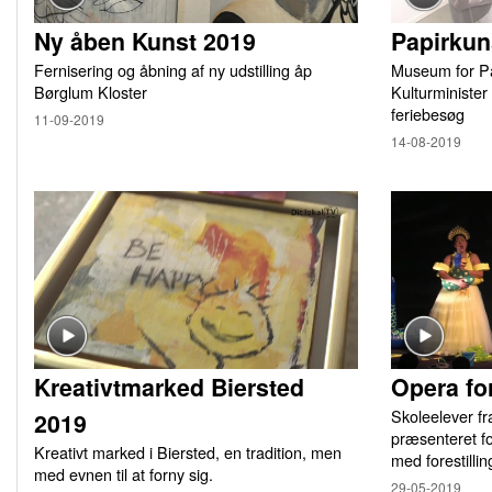
Ny åben Kunst 2019
Papirkun
Fernisering og åbning af ny udstilling åp
Museum for Pa
Børglum Kloster
Kulturminister
feriebesøg
11-09-2019
14-08-2019
Kreativtmarked Biersted
Opera fo
Skoleelever f
2019
præsenteret fo
Kreativt marked i Biersted, en tradition, men
med forestill
med evnen til at forny sig.
29-05-2019