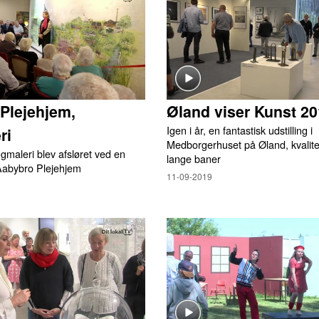
Plejehjem,
Øland viser Kunst 2
Igen i år, en fantastisk udstilling i
ri
Medborgerhuset på Øland, kvalite
ægmaleri blev afsløret ved en
lange baner
 Aabybro Plejehjem
11-09-2019