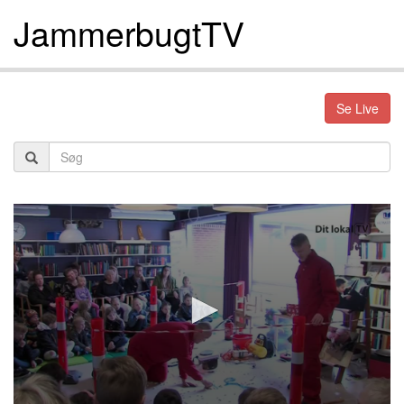
JammerbugtTV
Se Live