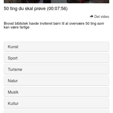
0
50 ting du skal prøve (00:07:56)
seconds
of
Del video
0
seconds
Brovst bibliotek havde inviteret børn til at overvære 50 ting som
kan være farlige
0
seconds
of
0
Kunst
seconds
Sport
Turisme
Natur
Musik
Kultur