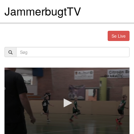
JammerbugtTV
Se Live