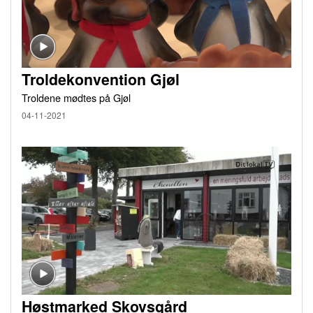
Troldekonvention Gjøl
Troldene mødtes på Gjøl
04-11-2021
Høstmarked Skovsgård