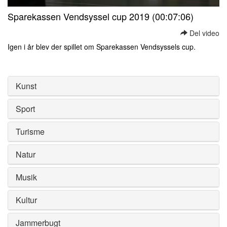
0
Sparekassen Vendsyssel cup 2019 (00:07:06)
seconds
of
Del video
0
seconds
Igen i år blev der spillet om Sparekassen Vendsyssels cup.
0
seconds
of
0
Kunst
seconds
Sport
Turisme
Natur
Musik
Kultur
Jammerbugt