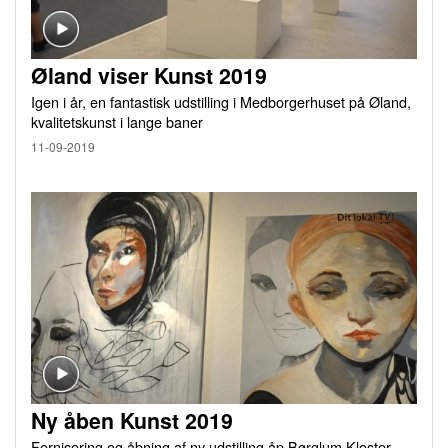
Øland viser Kunst 2019
Igen i år, en fantastisk udstilling i Medborgerhuset på Øland,
kvalitetskunst i lange baner
11-09-2019
Ny åben Kunst 2019
Fernisering og åbning af ny udstilling åp Børglum Kloster