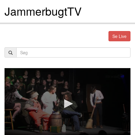
JammerbugtTV
Se Live