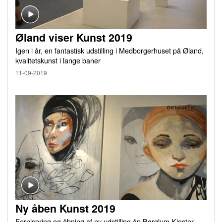
Øland viser Kunst 2019
Igen i år, en fantastisk udstilling i Medborgerhuset på Øland,
kvalitetskunst i lange baner
11-09-2019
Ny åben Kunst 2019
Fernisering og åbning af ny udstilling åp Børglum Kloster