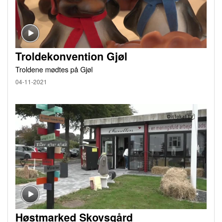
Troldekonvention Gjøl
Troldene mødtes på Gjøl
04-11-2021
Høstmarked Skovsgård