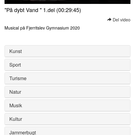
0
"På dybt Vand " 1.del (00:29:45)
seconds
of
Del video
0
seconds
Musical på Fjerritslev Gymnasium 2020
0
seconds
of
0
Kunst
seconds
Sport
Turisme
Natur
Musik
Kultur
Jammerbugt