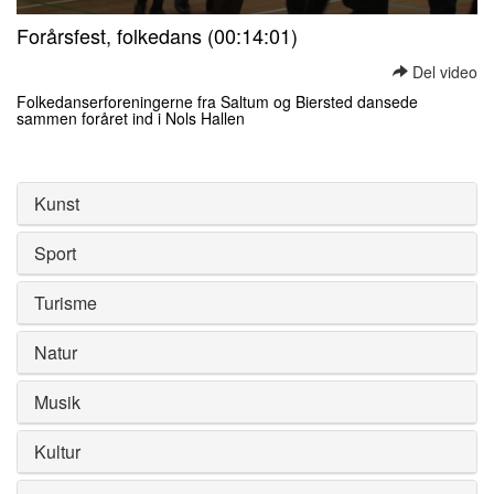
0
Forårsfest, folkedans (00:14:01)
seconds
of
Del video
0
seconds
Folkedanserforeningerne fra Saltum og Biersted dansede
sammen foråret ind i Nols Hallen
0
seconds
of
0
Kunst
seconds
Sport
Turisme
Natur
Musik
Kultur