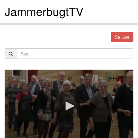
JammerbugtTV
Se Live