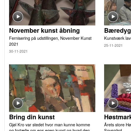
November kunst åbning
Bæredygt
Fernisering på udstillingen, November Kunst
Kunstværk lav
2021
25-11-2021
30-11-2021
Bring din kunst
Høstmark
Gjøl Kro var stedet hvor man kunne komme
Årets store Hø
og fortælle om ens egen kunst og hvad den
Sovsgård