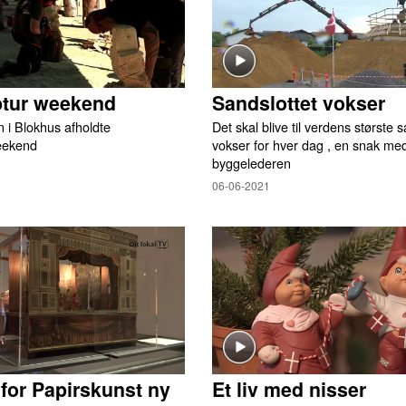
ptur weekend
Sandslottet vokser
 i Blokhus afholdte
Det skal blive til verdens største 
eekend
vokser for hver dag , en snak me
byggelederen
06-06-2021
or Papirskunst ny
Et liv med nisser