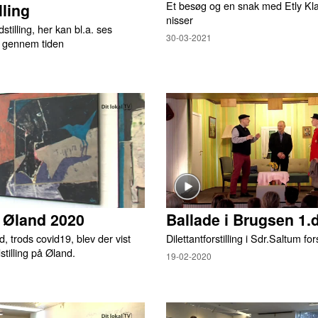
Et besøg og en snak med Etly Kl
lling
nisser
tilling, her kan bl.a. ses
30-03-2021
p gennem tiden
̊ Øland 2020
Ballade i Brugsen 1.
, trods covid19, blev der vist
Dilettantforstilling i Sdr.Saltum f
stilling på Øland.
19-02-2020