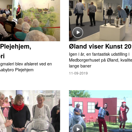
Plejehjem,
Øland viser Kunst 2
Igen i år, en fantastisk udstilling i
ri
Medborgerhuset på Øland, kvalite
ægmaleri blev afsløret ved en
lange baner
 Aabybro Plejehjem
11-09-2019