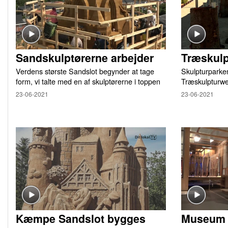
Sandskulptørerne arbejder
Træskul
Verdens største Sandslot begynder at tage
Skulpturparken
form, vi talte med en af skulptørerne i toppen
Træskulpturw
23-06-2021
23-06-2021
Kæmpe Sandslot bygges
Museum f