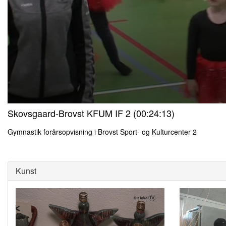
0
Skovsgaard-Brovst KFUM IF 2 (00:24:13)
seconds
of
0
Gymnastik forårsopvisning i Brovst Sport- og Kulturcenter 2
seconds
Volume
0
90%
seconds
of
0
Kunst
seconds
Volume
90%