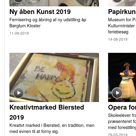
Ny åben Kunst 2019
Papirkun
Fernisering og åbning af ny udstilling åp
Museum for Pa
Børglum Kloster
Kulturminister
feriebesøg
11-09-2019
14-08-2019
Kreativtmarked Biersted
Opera fo
Skoleelever f
2019
præsenteret fo
Kreativt marked i Biersted, en tradition, men
med forestill
med evnen til at forny sig.
29-05-2019