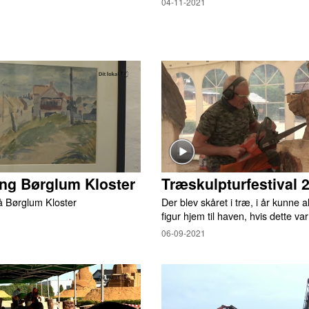
04-11-2021
ing Børglum Kloster
Træskulpturfestival 
på Børglum Kloster
Der blev skåret i træ, i år kunne al
figur hjem til haven, hvis dette va
06-09-2021