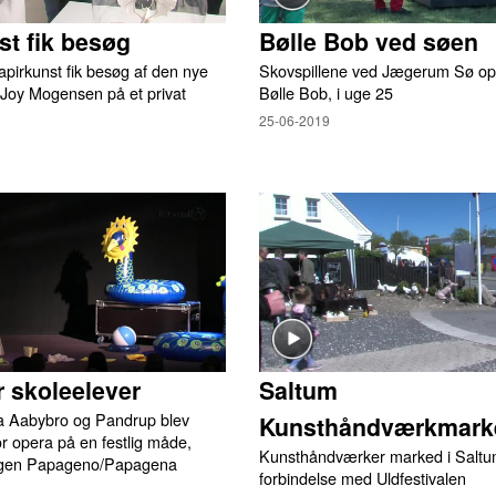
st fik besøg
Bølle Bob ved søen
pirkunst fik besøg af den nye
Skovspillene ved Jægerum Sø opf
 Joy Mogensen på et privat
Bølle Bob, i uge 25
25-06-2019
r skoleelever
Saltum
ra Aabybro og Pandrup blev
Kunsthåndværkmark
r opera på en festlig måde,
Kunsthåndværker marked i Saltum
ingen Papageno/Papagena
forbindelse med Uldfestivalen