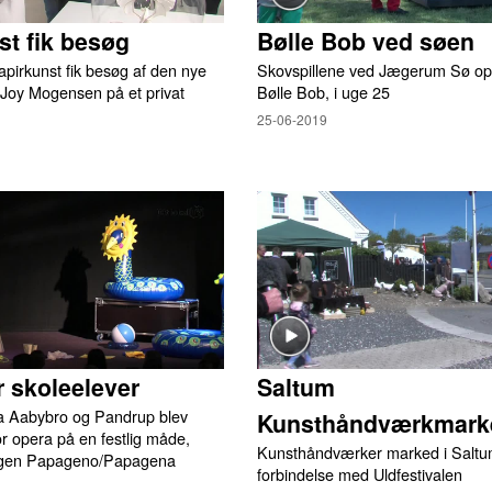
st fik besøg
Bølle Bob ved søen
pirkunst fik besøg af den nye
Skovspillene ved Jægerum Sø opf
 Joy Mogensen på et privat
Bølle Bob, i uge 25
25-06-2019
r skoleelever
Saltum
ra Aabybro og Pandrup blev
Kunsthåndværkmark
r opera på en festlig måde,
Kunsthåndværker marked i Saltum
ingen Papageno/Papagena
forbindelse med Uldfestivalen