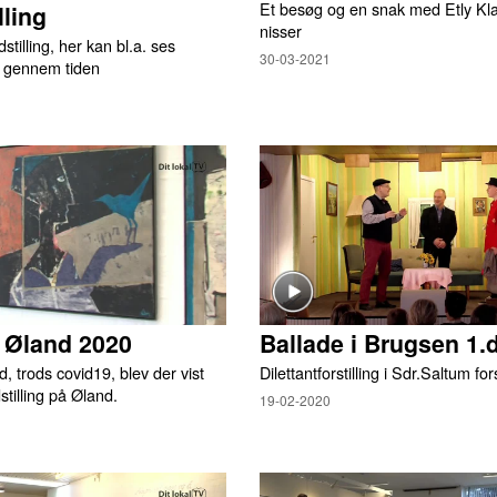
Et besøg og en snak med Etly Kl
lling
nisser
tilling, her kan bl.a. ses
30-03-2021
p gennem tiden
̊ Øland 2020
Ballade i Brugsen 1.
, trods covid19, blev der vist
Dilettantforstilling i Sdr.Saltum f
stilling på Øland.
19-02-2020