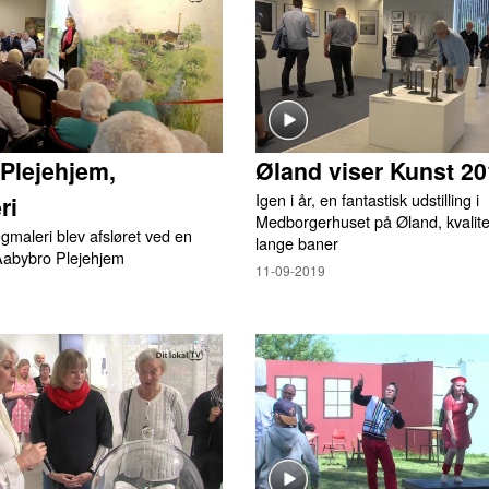
Plejehjem,
Øland viser Kunst 2
Igen i år, en fantastisk udstilling i
ri
Medborgerhuset på Øland, kvalite
ægmaleri blev afsløret ved en
lange baner
 Aabybro Plejehjem
11-09-2019