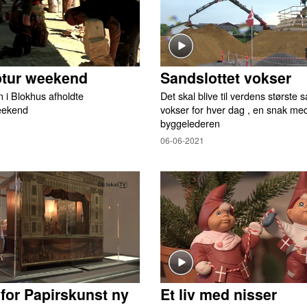
ptur weekend
Sandslottet vokser
 i Blokhus afholdte
Det skal blive til verdens største 
eekend
vokser for hver dag , en snak me
byggelederen
06-06-2021
or Papirskunst ny
Et liv med nisser