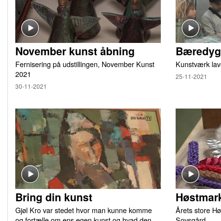
November kunst åbning
Bæredygt
Fernisering på udstillingen, November Kunst
Kunstværk lav
2021
25-11-2021
30-11-2021
Bring din kunst
Høstmark
Gjøl Kro var stedet hvor man kunne komme
Årets store Hø
og fortælle om ens egen kunst og hvad den
Sovsgård