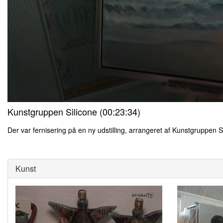
0
Kunstgruppen Silicone (00:23:34)
seconds
of
0
Der var fernisering på en ny udstilling, arrangeret af Kunstgruppen S
seconds
Volume
0
90%
seconds
of
0
Kunst
seconds
Volume
90%