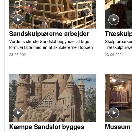
Sandskulptørerne arbejder
Træskul
Verdens største Sandslot begynder at tage
Skulpturparken
form, vi talte med en af skulptørerne i toppen
Træskulpturw
23-06-2021
23-06-2021
Kæmpe Sandslot bygges
Museum f