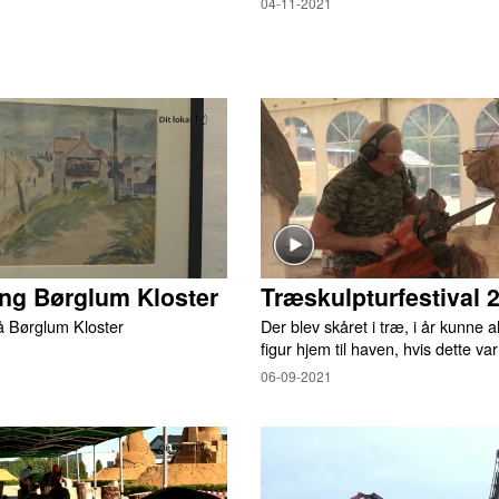
04-11-2021
ing Børglum Kloster
Træskulpturfestival 
på Børglum Kloster
Der blev skåret i træ, i år kunne al
figur hjem til haven, hvis dette va
06-09-2021