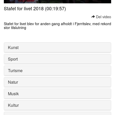
0
Stafet for livet 2018 (00:19:57)
seconds
of
Del video
0
seconds
Stafet for livet blev for anden gang afholdt i Fjerritslev, med rekord
stor tilslutning
0
seconds
of
0
Kunst
seconds
Sport
Turisme
Natur
Musik
Kultur