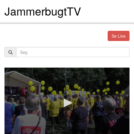
JammerbugtTV
Se Live