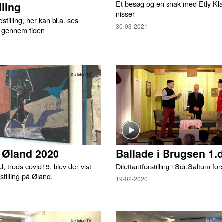
Et besøg og en snak med Etly Kl
lling
nisser
tilling, her kan bl.a. ses
30-03-2021
p gennem tiden
̊ Øland 2020
Ballade i Brugsen 1.
, trods covid19, blev der vist
Dilettantforstilling i Sdr.Saltum f
stilling på Øland.
19-02-2020