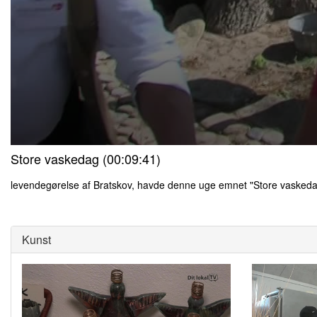
0
Store vaskedag (00:09:41)
seconds
of
0
levendegørelse af Bratskov, havde denne uge emnet "Store vasked
seconds
Volume
0
90%
seconds
of
0
Kunst
seconds
Volume
90%