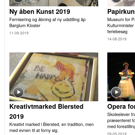
Ny åben Kunst 2019
Papirkun
Fernisering og åbning af ny udstilling åp
Museum for Pa
Børglum Kloster
Kulturminister
feriebesøg
11-09-2019
14-08-2019
Kreativtmarked Biersted
Opera fo
Skoleelever f
2019
præsenteret fo
Kreativt marked i Biersted, en tradition, men
med forestill
med evnen til at forny sig.
29-05-2019