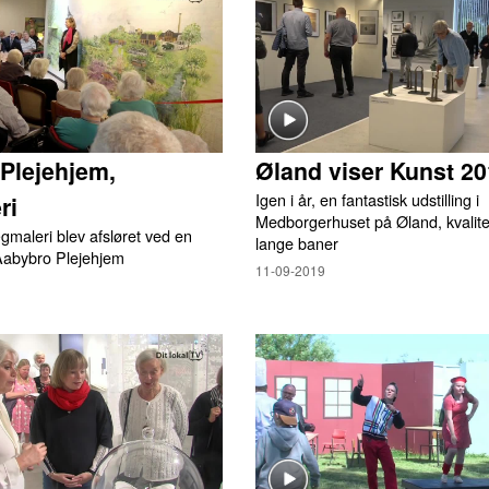
Plejehjem,
Øland viser Kunst 2
Igen i år, en fantastisk udstilling i
ri
Medborgerhuset på Øland, kvalite
ægmaleri blev afsløret ved en
lange baner
 Aabybro Plejehjem
11-09-2019