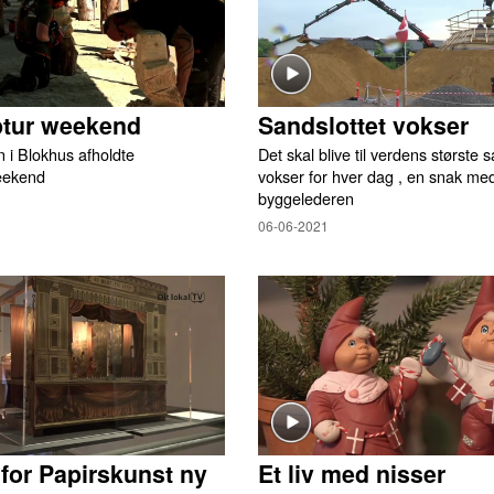
ptur weekend
Sandslottet vokser
 i Blokhus afholdte
Det skal blive til verdens største 
eekend
vokser for hver dag , en snak me
byggelederen
06-06-2021
or Papirskunst ny
Et liv med nisser