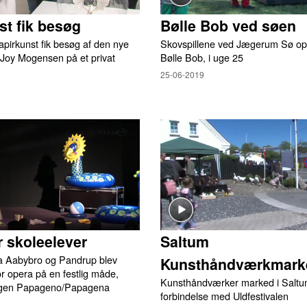
st fik besøg
Bølle Bob ved søen
pirkunst fik besøg af den nye
Skovspillene ved Jægerum Sø opf
 Joy Mogensen på et privat
Bølle Bob, i uge 25
25-06-2019
r skoleelever
Saltum
ra Aabybro og Pandrup blev
Kunsthåndværkmark
r opera på en festlig måde,
Kunsthåndværker marked i Saltum
ingen Papageno/Papagena
forbindelse med Uldfestivalen