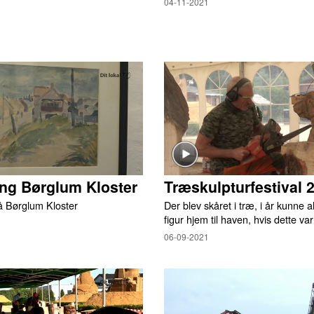
04-11-2021
ing Børglum Kloster
Træskulpturfestival 
på Børglum Kloster
Der blev skåret i træ, i år kunne al
figur hjem til haven, hvis dette va
06-09-2021