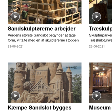
Sandskulptørerne arbejder
Træskul
Verdens største Sandslot begynder at tage
Skulpturparken
form, vi talte med en af skulptørerne i toppen
Træskulpturw
23-06-2021
23-06-2021
Kæmpe Sandslot bygges
Museum f