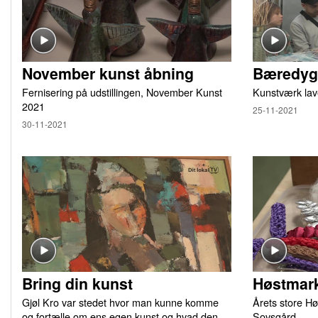
November kunst åbning
Bæredygt
Fernisering på udstillingen, November Kunst
Kunstværk lav
2021
25-11-2021
30-11-2021
Bring din kunst
Høstmark
Gjøl Kro var stedet hvor man kunne komme
Årets store Hø
og fortælle om ens egen kunst og hvad den
Sovsgård