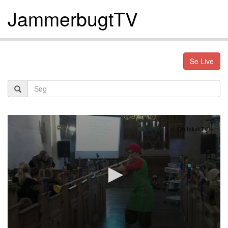
JammerbugtTV
Se Live