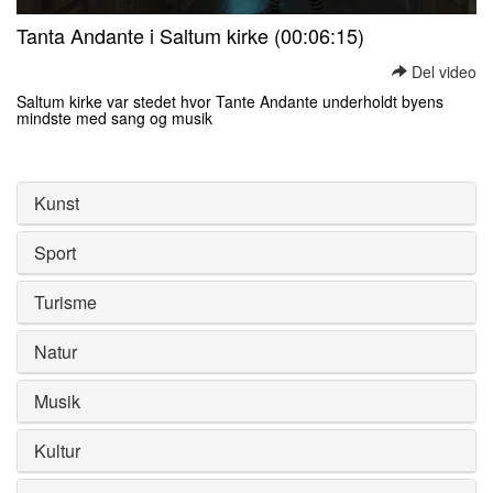
0
Tanta Andante i Saltum kirke (00:06:15)
seconds
of
Del video
0
seconds
Saltum kirke var stedet hvor Tante Andante underholdt byens
mindste med sang og musik
0
seconds
of
0
Kunst
seconds
Sport
Turisme
Natur
Musik
Kultur