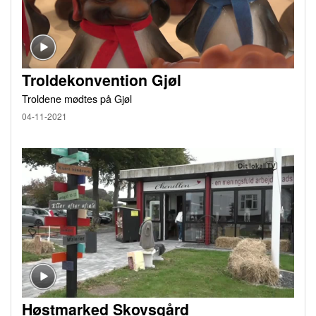
Troldekonvention Gjøl
Troldene mødtes på Gjøl
04-11-2021
Høstmarked Skovsgård