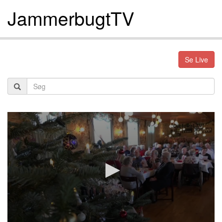
JammerbugtTV
Se Live