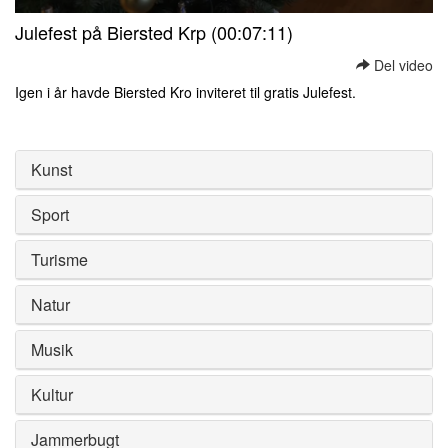
0
Julefest på Biersted Krp (00:07:11)
seconds
of
Del video
0
seconds
Igen i år havde Biersted Kro inviteret til gratis Julefest.
0
seconds
of
0
Kunst
seconds
Sport
Turisme
Natur
Musik
Kultur
Jammerbugt