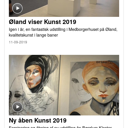
Øland viser Kunst 2019
Igen i år, en fantastisk udstilling i Medborgerhuset på Øland,
kvalitetskunst i lange baner
11-09-2019
Ny åben Kunst 2019
Fernisering og åbning af ny udstilling åp Børglum Kloster