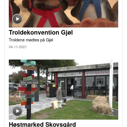
Troldekonvention Gjøl
Troldene mødtes på Gjøl
04-11-2021
Høstmarked Skovsgård