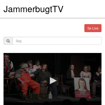
JammerbugtTV
Se Live