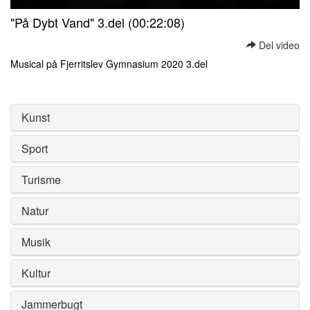
0
"På Dybt Vand" 3.del (00:22:08)
seconds
of
Del video
0
seconds
Musical på Fjerritslev Gymnasium 2020 3.del
0
seconds
of
0
Kunst
seconds
Sport
Turisme
Natur
Musik
Kultur
Jammerbugt