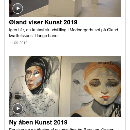
Øland viser Kunst 2019
Igen i år, en fantastisk udstilling i Medborgerhuset på Øland,
kvalitetskunst i lange baner
11-09-2019
Ny åben Kunst 2019
Fernisering og åbning af ny udstilling åp Børglum Kloster