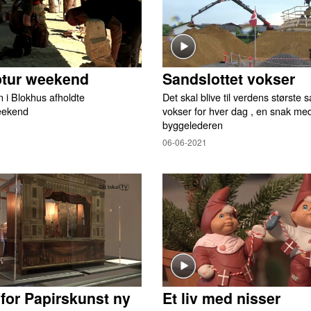
ptur weekend
Sandslottet vokser
 i Blokhus afholdte
Det skal blive til verdens største 
eekend
vokser for hver dag , en snak me
byggelederen
06-06-2021
or Papirskunst ny
Et liv med nisser