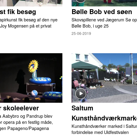
st fik besøg
Bølle Bob ved søen
pirkunst fik besøg af den nye
Skovspillene ved Jægerum Sø opf
 Joy Mogensen på et privat
Bølle Bob, i uge 25
25-06-2019
r skoleelever
Saltum
ra Aabybro og Pandrup blev
Kunsthåndværkmark
r opera på en festlig måde,
Kunsthåndværker marked i Saltum
ingen Papageno/Papagena
forbindelse med Uldfestivalen