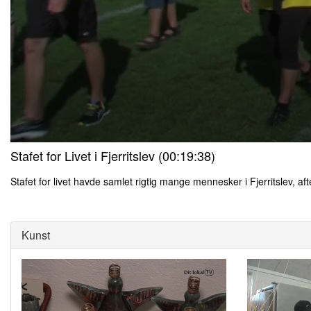
0
Stafet for Livet i Fjerritslev (00:19:38)
seconds
of
0
Stafet for livet havde samlet rigtig mange mennesker i Fjerritslev, a
seconds
Volume
0
90%
seconds
of
0
Kunst
seconds
Volume
90%