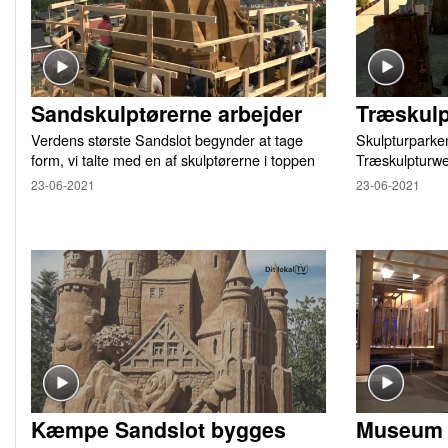
Sandskulptørerne arbejder
Træskul
Verdens største Sandslot begynder at tage
Skulpturparken
form, vi talte med en af skulptørerne i toppen
Træskulpturw
23-06-2021
23-06-2021
Kæmpe Sandslot bygges
Museum f