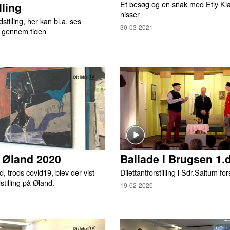
Et besøg og en snak med Etly Kl
lling
nisser
tilling, her kan bl.a. ses
30-03-2021
p gennem tiden
̊ Øland 2020
Ballade i Brugsen 1.
, trods covid19, blev der vist
Dilettantforstilling i Sdr.Saltum f
stilling på Øland.
19-02-2020