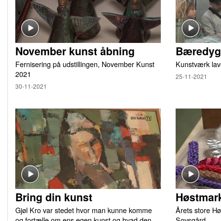
November kunst åbning
Bæredygt
Fernisering på udstillingen, November Kunst
Kunstværk lav
2021
25-11-2021
30-11-2021
Bring din kunst
Høstmark
Gjøl Kro var stedet hvor man kunne komme
Årets store Hø
og fortælle om ens egen kunst og hvad den
Sovsgård