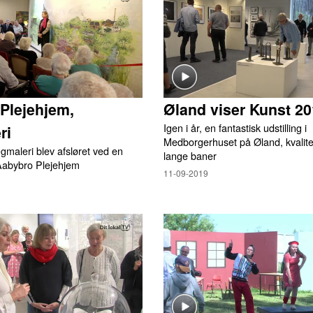
Plejehjem,
Øland viser Kunst 2
Igen i år, en fantastisk udstilling i
ri
Medborgerhuset på Øland, kvalite
ægmaleri blev afsløret ved en
lange baner
 Aabybro Plejehjem
11-09-2019