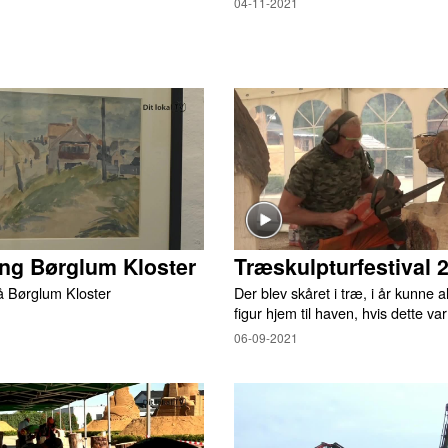
04-11-2021
ing Børglum Kloster
Træskulpturfestival 
på Børglum Kloster
Der blev skåret i træ, i år kunne al
figur hjem til haven, hvis dette va
06-09-2021