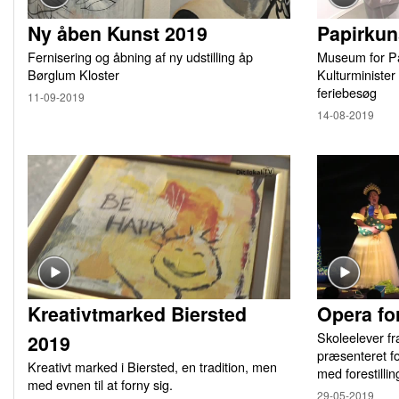
Ny åben Kunst 2019
Papirkun
Fernisering og åbning af ny udstilling åp
Museum for Pa
Børglum Kloster
Kulturminister
feriebesøg
11-09-2019
14-08-2019
Kreativtmarked Biersted
Opera fo
Skoleelever f
2019
præsenteret fo
Kreativt marked i Biersted, en tradition, men
med forestill
med evnen til at forny sig.
29-05-2019