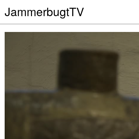
JammerbugtTV