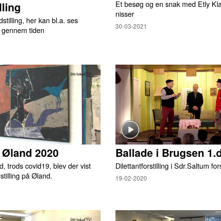
Et besøg og en snak med Etly Kl
lling
nisser
tilling, her kan bl.a. ses
30-03-2021
p gennem tiden
̊ Øland 2020
Ballade i Brugsen 1.
, trods covid19, blev der vist
Dilettantforstilling i Sdr.Saltum f
stilling på Øland.
19-02-2020