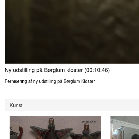
0
Ny udstilling på Børglum kloster (00:10:46)
seconds
of
0
Fernisering af ny udstilling på Børglum Kloster
seconds
Volume
0
90%
seconds
of
0
Kunst
seconds
Volume
90%