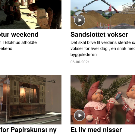
ptur weekend
Sandslottet vokser
 i Blokhus afholdte
Det skal blive til verdens største 
eekend
vokser for hver dag , en snak me
byggelederen
06-06-2021
or Papirskunst ny
Et liv med nisser