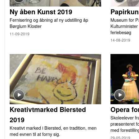
Ny åben Kunst 2019
Papirkun
Fernisering og åbning af ny udstilling åp
Museum for Pa
Børglum Kloster
Kulturminister
feriebesøg
11-09-2019
14-08-2019
Kreativtmarked Biersted
Opera fo
Skoleelever f
2019
præsenteret fo
Kreativt marked i Biersted, en tradition, men
med forestill
med evnen til at forny sig.
29-05-2019