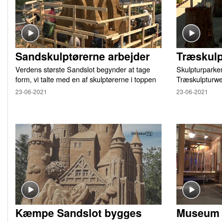
Sandskulptørerne arbejder
Træskul
Verdens største Sandslot begynder at tage
Skulpturparken
form, vi talte med en af skulptørerne i toppen
Træskulpturw
23-06-2021
23-06-2021
Kæmpe Sandslot bygges
Museum f