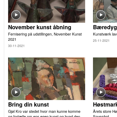
November kunst åbning
Bæredygt
Fernisering på udstillingen, November Kunst
Kunstværk lav
2021
25-11-2021
30-11-2021
Bring din kunst
Høstmark
Gjøl Kro var stedet hvor man kunne komme
Årets store Hø
og fortælle om ens egen kunst og hvad den
Sovsgård