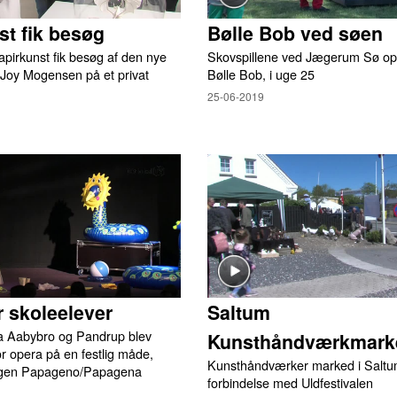
st fik besøg
Bølle Bob ved søen
pirkunst fik besøg af den nye
Skovspillene ved Jægerum Sø opf
 Joy Mogensen på et privat
Bølle Bob, i uge 25
25-06-2019
r skoleelever
Saltum
ra Aabybro og Pandrup blev
Kunsthåndværkmark
r opera på en festlig måde,
Kunsthåndværker marked i Saltum
ingen Papageno/Papagena
forbindelse med Uldfestivalen