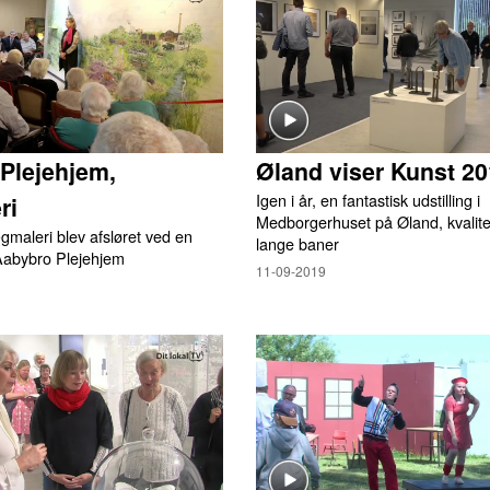
Plejehjem,
Øland viser Kunst 2
Igen i år, en fantastisk udstilling i
ri
Medborgerhuset på Øland, kvalite
ægmaleri blev afsløret ved en
lange baner
 Aabybro Plejehjem
11-09-2019