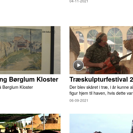
04-11-2021
ing Børglum Kloster
Træskulpturfestival 
på Børglum Kloster
Der blev skåret i træ, i år kunne al
figur hjem til haven, hvis dette va
06-09-2021