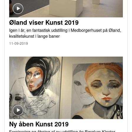
Øland viser Kunst 2019
Igen i år, en fantastisk udstilling i Medborgerhuset på Øland,
kvalitetskunst i lange baner
11-09-2019
Ny åben Kunst 2019
Fernisering og åbning af ny udstilling åp Børglum Kloster