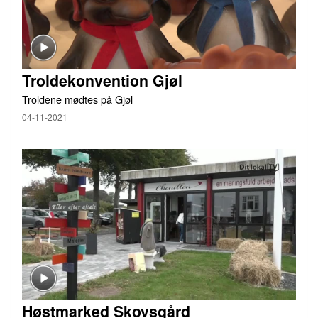
Troldekonvention Gjøl
Troldene mødtes på Gjøl
04-11-2021
Høstmarked Skovsgård