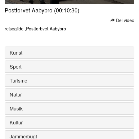
0
Posttorvet Aabybro (00:10:30)
seconds
of
Del video
0
seconds
rejsegilde ,Posttorbvet Aabybro
0
seconds
of
0
Kunst
seconds
Sport
Turisme
Natur
Musik
Kultur
Jammerbugt