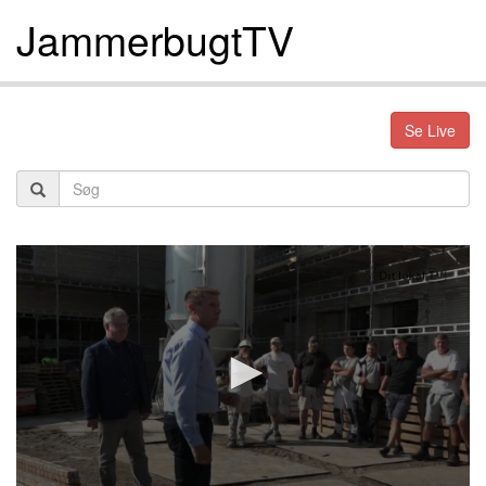
JammerbugtTV
Se Live