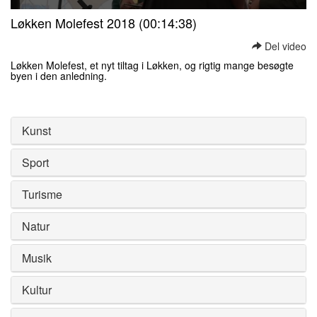
0
Løkken Molefest 2018 (00:14:38)
seconds
of
Del video
0
seconds
Løkken Molefest, et nyt tiltag i Løkken, og rigtig mange besøgte
byen i den anledning.
0
seconds
of
0
Kunst
seconds
Sport
Turisme
Natur
Musik
Kultur