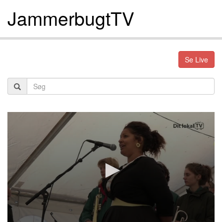
JammerbugtTV
Se Live