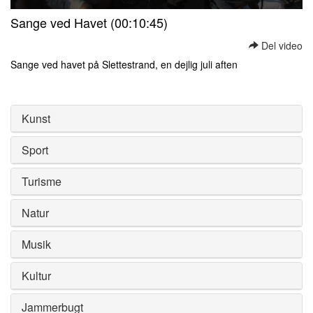
0
Sange ved Havet (00:10:45)
seconds
of
Del video
0
seconds
Sange ved havet på Slettestrand, en dejlig juli aften
0
seconds
of
0
Kunst
seconds
Sport
Turisme
Natur
Musik
Kultur
Jammerbugt