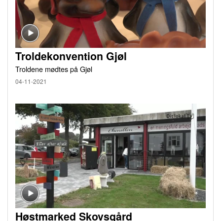
Troldekonvention Gjøl
Troldene mødtes på Gjøl
04-11-2021
Høstmarked Skovsgård