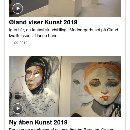
Øland viser Kunst 2019
Igen i år, en fantastisk udstilling i Medborgerhuset på Øland,
kvalitetskunst i lange baner
11-09-2019
Ny åben Kunst 2019
Fernisering og åbning af ny udstilling åp Børglum Kloster