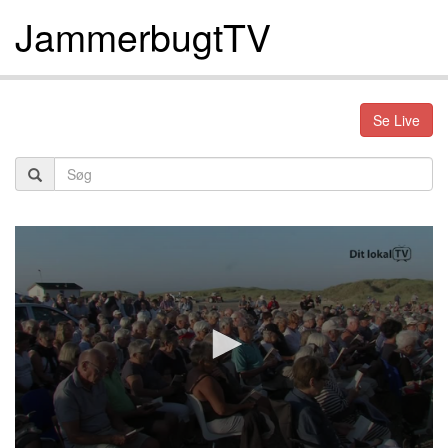
JammerbugtTV
Se Live