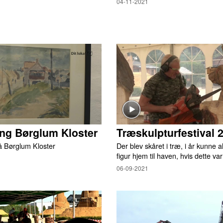
04-11-2021
ing Børglum Kloster
Træskulpturfestival 
på Børglum Kloster
Der blev skåret i træ, i år kunne al
figur hjem til haven, hvis dette va
06-09-2021