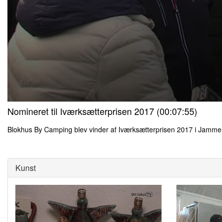
0
Nomineret til Iværksætterprisen 2017 (00:07:55)
seconds
of
0
Blokhus By Camping blev vinder af Iværksætterprisen 2017 i Jam
seconds
Volume
0
90%
seconds
of
0
Kunst
seconds
Volume
90%