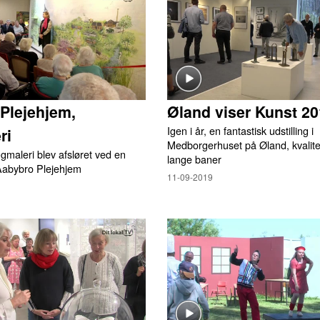
Plejehjem,
Øland viser Kunst 2
Igen i år, en fantastisk udstilling i
ri
Medborgerhuset på Øland, kvalite
ægmaleri blev afsløret ved en
lange baner
 Aabybro Plejehjem
11-09-2019