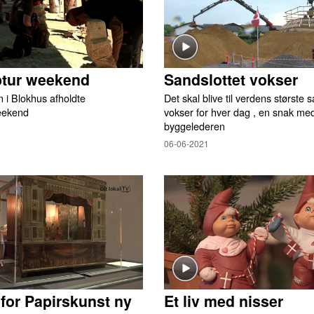
ptur weekend
Sandslottet vokser
 i Blokhus afholdte
Det skal blive til verdens største 
eekend
vokser for hver dag , en snak me
byggelederen
06-06-2021
or Papirskunst ny
Et liv med nisser