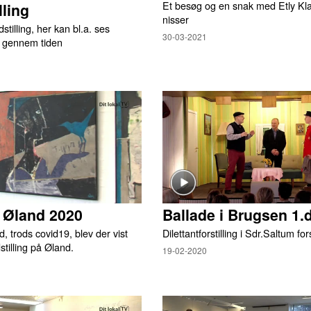
Et besøg og en snak med Etly Kl
lling
nisser
tilling, her kan bl.a. ses
30-03-2021
p gennem tiden
̊ Øland 2020
Ballade i Brugsen 1.
, trods covid19, blev der vist
Dilettantforstilling i Sdr.Saltum f
stilling på Øland.
19-02-2020