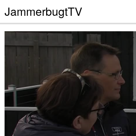
JammerbugtTV