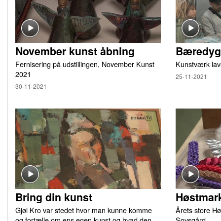
November kunst åbning
Bæredygt
Fernisering på udstillingen, November Kunst
Kunstværk lav
2021
25-11-2021
30-11-2021
Bring din kunst
Høstmark
Gjøl Kro var stedet hvor man kunne komme
Årets store Hø
og fortælle om ens egen kunst og hvad den
Sovsgård