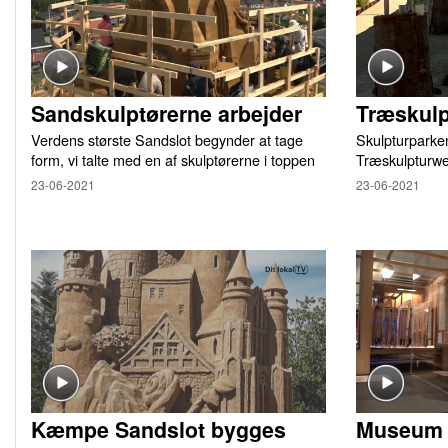
Sandskulptørerne arbejder
Træskul
Verdens største Sandslot begynder at tage
Skulpturparken
form, vi talte med en af skulptørerne i toppen
Træskulpturw
23-06-2021
23-06-2021
Kæmpe Sandslot bygges
Museum f