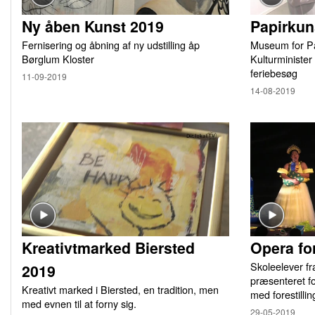
Ny åben Kunst 2019
Papirkun
Fernisering og åbning af ny udstilling åp
Museum for Pa
Børglum Kloster
Kulturminister
feriebesøg
11-09-2019
14-08-2019
Kreativtmarked Biersted
Opera fo
Skoleelever f
2019
præsenteret fo
Kreativt marked i Biersted, en tradition, men
med forestill
med evnen til at forny sig.
29-05-2019