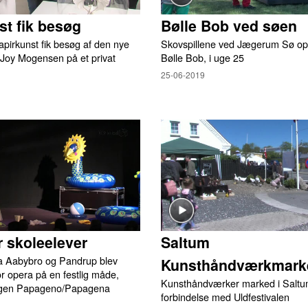
st fik besøg
Bølle Bob ved søen
pirkunst fik besøg af den nye
Skovspillene ved Jægerum Sø opf
 Joy Mogensen på et privat
Bølle Bob, i uge 25
25-06-2019
r skoleelever
Saltum
ra Aabybro og Pandrup blev
Kunsthåndværkmark
r opera på en festlig måde,
Kunsthåndværker marked i Saltum
ingen Papageno/Papagena
forbindelse med Uldfestivalen