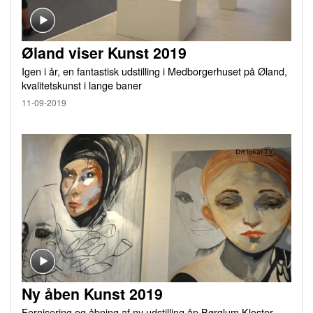
Øland viser Kunst 2019
Igen i år, en fantastisk udstilling i Medborgerhuset på Øland,
kvalitetskunst i lange baner
11-09-2019
Ny åben Kunst 2019
Fernisering og åbning af ny udstilling åp Børglum Kloster