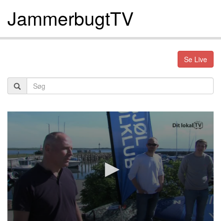
JammerbugtTV
Se Live