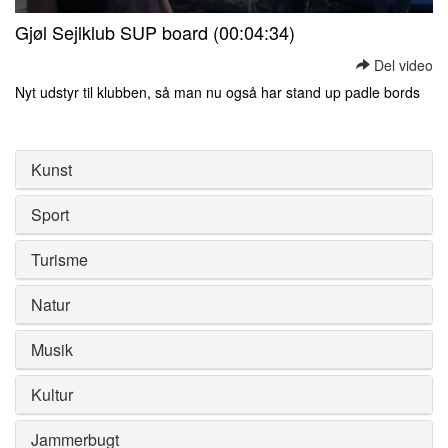
0
Gjøl Sejlklub SUP board (00:04:34)
seconds
of
Del video
0
seconds
Nyt udstyr til klubben, så man nu også har stand up padle bords
0
seconds
of
0
Kunst
seconds
Sport
Turisme
Natur
Musik
Kultur
Jammerbugt