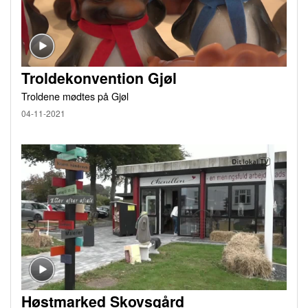
Troldekonvention Gjøl
Troldene mødtes på Gjøl
04-11-2021
Høstmarked Skovsgård