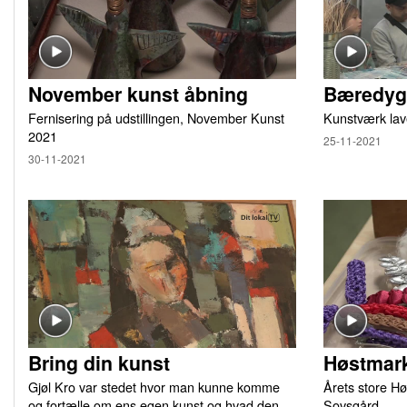
November kunst åbning
Bæredygt
Fernisering på udstillingen, November Kunst
Kunstværk lav
2021
25-11-2021
30-11-2021
Bring din kunst
Høstmark
Gjøl Kro var stedet hvor man kunne komme
Årets store Hø
og fortælle om ens egen kunst og hvad den
Sovsgård