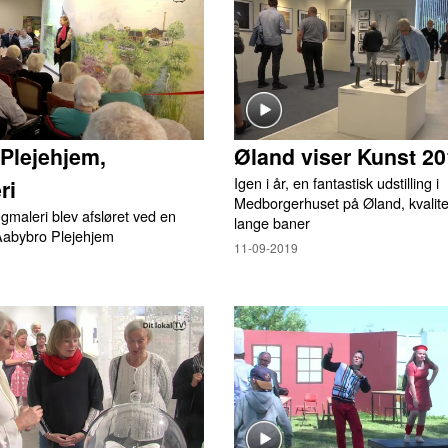
Plejehjem,
Øland viser Kunst 2
Igen i år, en fantastisk udstilling i
ri
Medborgerhuset på Øland, kvalite
ægmaleri blev afsløret ved en
lange baner
 Aabybro Plejehjem
11-09-2019