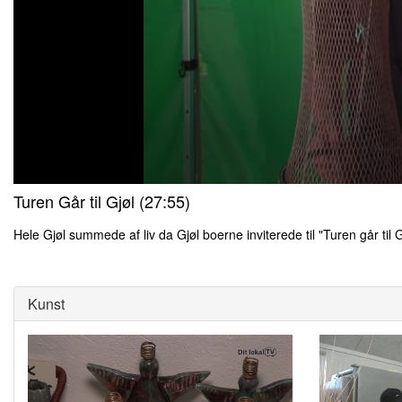
0
Turen Går til Gjøl (27:55)
seconds
of
0
Hele Gjøl summede af liv da Gjøl boerne inviterede til "Turen går til G
seconds
Volume
0
90%
seconds
of
0
Kunst
seconds
Volume
90%