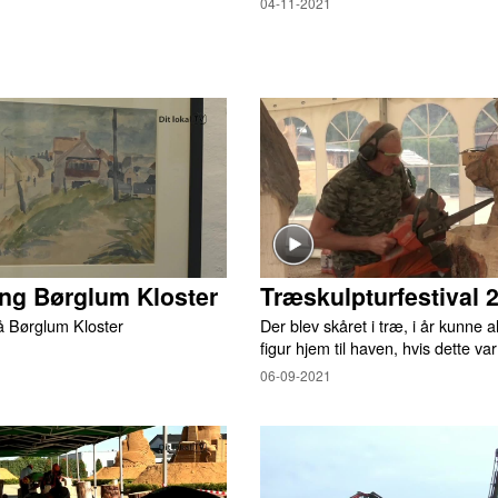
04-11-2021
ing Børglum Kloster
Træskulpturfestival 
på Børglum Kloster
Der blev skåret i træ, i år kunne al
figur hjem til haven, hvis dette va
06-09-2021