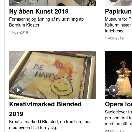
Ny åben Kunst 2019
Papirkun
Fernisering og åbning af ny udstilling åp
Museum for Pa
Børglum Kloster
Kulturminister
feriebesøg
11-09-2019
14-08-2019
Kreativtmarked Biersted
Opera fo
Skoleelever f
2019
præsenteret fo
Kreativt marked i Biersted, en tradition, men
med forestill
med evnen til at forny sig.
29-05-2019