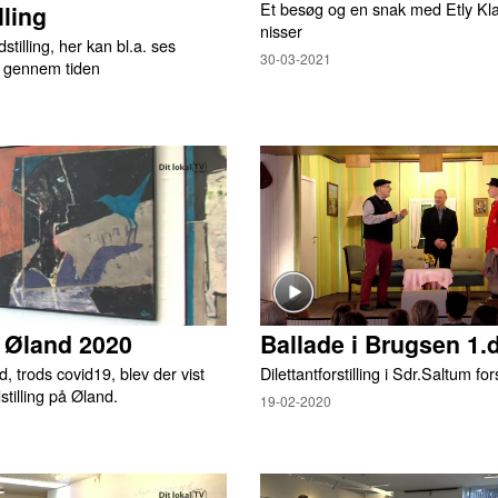
Et besøg og en snak med Etly Kl
lling
nisser
tilling, her kan bl.a. ses
30-03-2021
p gennem tiden
̊ Øland 2020
Ballade i Brugsen 1.
, trods covid19, blev der vist
Dilettantforstilling i Sdr.Saltum f
stilling på Øland.
19-02-2020