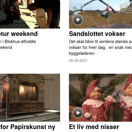
ptur weekend
Sandslottet vokser
 i Blokhus afholdte
Det skal blive til verdens største 
eekend
vokser for hver dag , en snak me
byggelederen
06-06-2021
or Papirskunst ny
Et liv med nisser