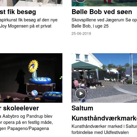
st fik besøg
Bølle Bob ved søen
pirkunst fik besøg af den nye
Skovspillene ved Jægerum Sø opf
 Joy Mogensen på et privat
Bølle Bob, i uge 25
25-06-2019
r skoleelever
Saltum
ra Aabybro og Pandrup blev
Kunsthåndværkmark
r opera på en festlig måde,
Kunsthåndværker marked i Saltum
ingen Papageno/Papagena
forbindelse med Uldfestivalen