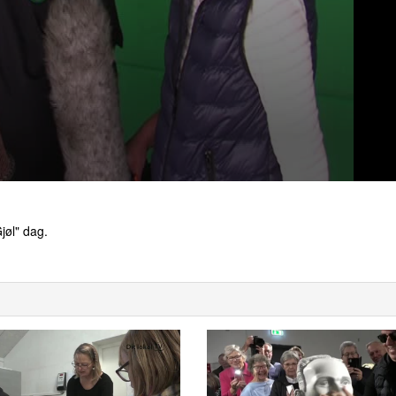
jøl" dag.