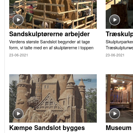
Sandskulptørerne arbejder
Træskul
Verdens største Sandslot begynder at tage
Skulpturparken
form, vi talte med en af skulptørerne i toppen
Træskulpturw
23-06-2021
23-06-2021
Kæmpe Sandslot bygges
Museum f