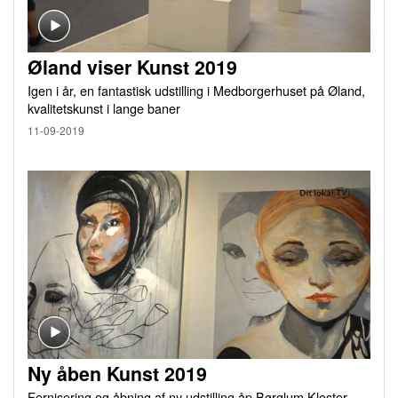
Øland viser Kunst 2019
Igen i år, en fantastisk udstilling i Medborgerhuset på Øland,
kvalitetskunst i lange baner
11-09-2019
Ny åben Kunst 2019
Fernisering og åbning af ny udstilling åp Børglum Kloster