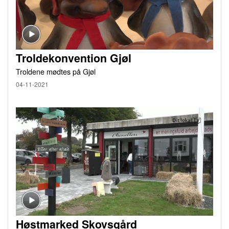
Troldekonvention Gjøl
Troldene mødtes på Gjøl
04-11-2021
Høstmarked Skovsgård