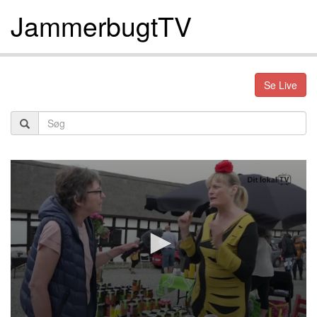
JammerbugtTV
Se Live