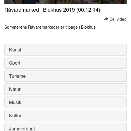
0
Råvaremarked i Blokhus 2019 (00:12:14)
seconds
of
Del video
0
seconds
Sommerens Råvaremarkeder er tilbage i Blokhus
0
seconds
of
0
Kunst
seconds
Sport
Turisme
Natur
Musik
Kultur
Jammerbugt