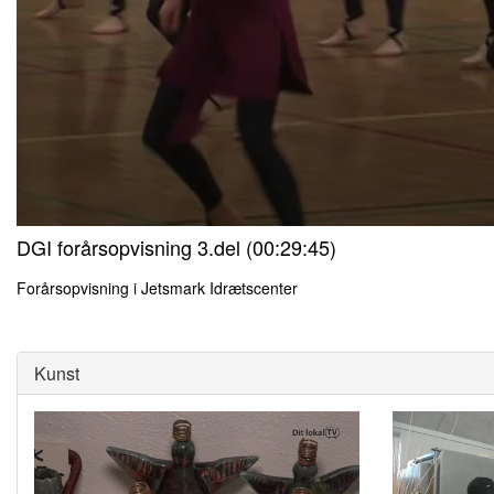
0
DGI forårsopvisning 3.del (00:29:45)
seconds
of
0
Forårsopvisning i Jetsmark Idrætscenter
seconds
Volume
0
90%
seconds
of
0
Kunst
seconds
Volume
90%