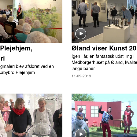
Plejehjem,
Øland viser Kunst 2
Igen i år, en fantastisk udstilling i
ri
Medborgerhuset på Øland, kvalite
ægmaleri blev afsløret ved en
lange baner
 Aabybro Plejehjem
11-09-2019