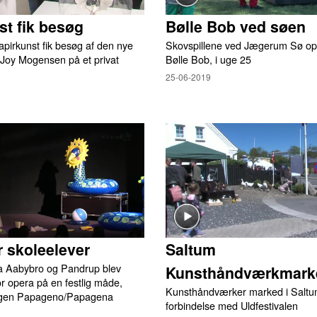
st fik besøg
Bølle Bob ved søen
pirkunst fik besøg af den nye
Skovspillene ved Jægerum Sø opf
 Joy Mogensen på et privat
Bølle Bob, i uge 25
25-06-2019
r skoleelever
Saltum
ra Aabybro og Pandrup blev
Kunsthåndværkmark
r opera på en festlig måde,
Kunsthåndværker marked i Saltum
ingen Papageno/Papagena
forbindelse med Uldfestivalen