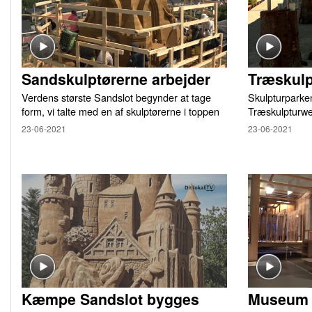
Sandskulptørerne arbejder
Træskul
Verdens største Sandslot begynder at tage
Skulpturparken
form, vi talte med en af skulptørerne i toppen
Træskulpturw
23-06-2021
23-06-2021
Kæmpe Sandslot bygges
Museum f