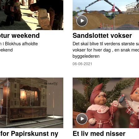
ptur weekend
Sandslottet vokser
 i Blokhus afholdte
Det skal blive til verdens største 
eekend
vokser for hver dag , en snak me
byggelederen
06-06-2021
or Papirskunst ny
Et liv med nisser