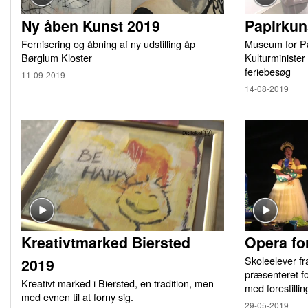
Ny åben Kunst 2019
Papirkun
Fernisering og åbning af ny udstilling åp
Museum for Pa
Børglum Kloster
Kulturminister
feriebesøg
11-09-2019
14-08-2019
Kreativtmarked Biersted
Opera fo
Skoleelever f
2019
præsenteret fo
Kreativt marked i Biersted, en tradition, men
med forestill
med evnen til at forny sig.
29-05-2019