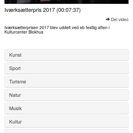
0
Iværksætterpris 2017 (00:07:37)
seconds
of
Del video
0
seconds
Iværksætterprisen 2017 blev uddelt ved eb festlig aften i
Kulturcenter Blokhus
0
seconds
of
0
Kunst
seconds
Sport
Turisme
Natur
Musik
Kultur