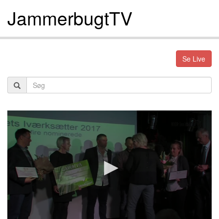
JammerbugtTV
Se Live